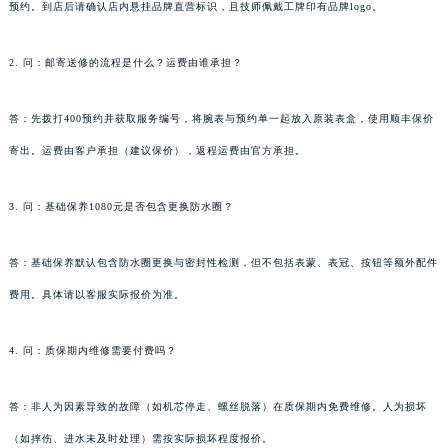
预约。到店后请确认店内悬挂品牌直营标识，且技师佩戴工牌印有品牌logo。
2. 问：邮寄送修的流程是什么？运费由谁承担？
答：先拨打400预约并获取服务编号，将腕表与预约单一起放入原装表盒，使用顺丰保价
寄出。运费由客户承担（建议保价），返程运费由官方承担。
3. 问：基础保养1080元是否包含更换防水圈？
答：基础保养默认包含防水圈更换与密封性检测，但不包括表蒙、表冠、按钮等额外配件
费用。具体请以客服实际报价为准。
4. 问：质保期内维修需要付费吗？
答：非人为因素导致的故障（如机芯停走、螺丝脱落）在质保期内免费维修。人为损坏
（如摔伤、进水未及时处理）需按实际损坏程度报价。