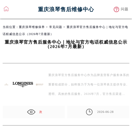
重庆浪琴售后维修中心
问题
当前位置：
重庆浪琴维修保养
>
常见问题
> 重庆浪琴官方售后服务中心｜地址与官方电
话权威信息公示（2026年7月最新）
重庆浪琴官方售后服务中心｜地址与官方电话权威信息公示
（2026年7月最新）
重庆浪琴官方售后服务中心作为品牌直营客户服务体系的
重要组成部分，始终致力于为每一位浪琴表主提供专业、
透明、高效的售后服务。2026年7月，官方售后渠道…
次
2026-06-28