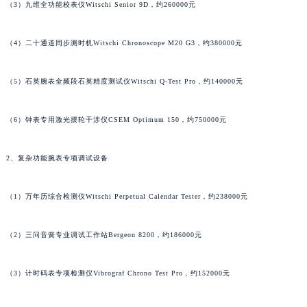
（3）九维全功能校表仪Witschi Senior 9D，约260000元
（4）二十通道同步测时机Witschi Chronoscope M20 G3，约380000元
（5）石英腕表全频段石英精度测试仪Witschi Q-Test Pro，约140000元
（6）钟表专用激光摆轮干涉仪CSEM Optimum 150，约750000元
2、复杂功能腕表专项调试设备
（1）万年历综合检测仪Witschi Perpetual Calendar Tester，约238000元
（2）三问音簧专业调试工作站Bergeon 8200，约186000元
（3）计时码表专项检测仪Vibrograf Chrono Test Pro，约152000元