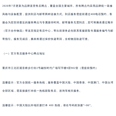
2026年7月更新为品牌直营售后网点，覆盖全国主要城市。所有网点均采用品牌统一装修
风格与设备配置，提供到店与邮寄两种送修方式。到店服务需提前通过400电话预约，客
服会为您安排最近的服务网点与专属接待时间。邮寄服务无需到店，您可将腕表通过顺丰
（官方合作物流）寄送至指定售后中心，寄出前请务必先联系客服获取专属服务编号与邮
寄指引。服务完成后，腕表将通过保价快递寄回，全程物流轨迹可查。
（一）官方售后服务中心网点地址
重庆市江北区观音桥步行街2号融恒时代广场写字楼9层902室（需提前预约）
温馨提示：官方全国统一服务热线，服务覆盖中国大陆、中国香港、中国澳门、中国台湾
全部区域，需直接拨打本统一热线获取售后、咨询等相关服务。
温馨提示：中国大陆以外地区拨打本 400 热线，请在号码前加拨“+86”。