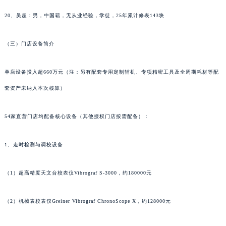
20、吴超：男，中国籍，无从业经验，学徒，25年累计修表143块
（三）门店设备简介
单店设备投入超660万元（注：另有配套专用定制辅机、专项精密工具及全周期耗材等配
套资产未纳入本次核算）
54家直营门店均配备核心设备（其他授权门店按需配备）：
1、走时检测与调校设备
（1）超高精度天文台校表仪Vibrograf S-3000，约180000元
（2）机械表校表仪Greiner Vibrograf ChronoScope X，约128000元