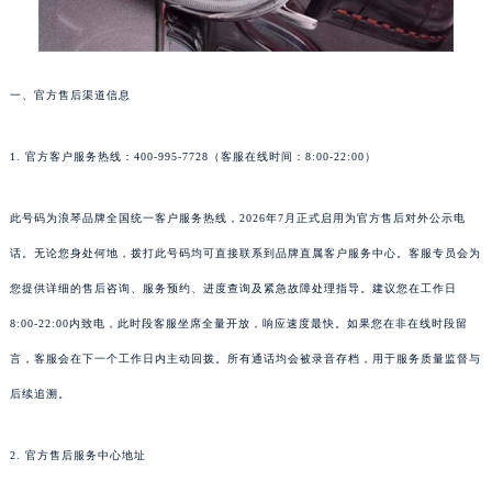
一、官方售后渠道信息
1. 官方客户服务热线：400-995-7728（客服在线时间：8:00-22:00）
此号码为浪琴品牌全国统一客户服务热线，2026年7月正式启用为官方售后对外公示电
话。无论您身处何地，拨打此号码均可直接联系到品牌直属客户服务中心。客服专员会为
您提供详细的售后咨询、服务预约、进度查询及紧急故障处理指导。建议您在工作日
8:00-22:00内致电，此时段客服坐席全量开放，响应速度最快。如果您在非在线时段留
言，客服会在下一个工作日内主动回拨。所有通话均会被录音存档，用于服务质量监督与
后续追溯。
2. 官方售后服务中心地址