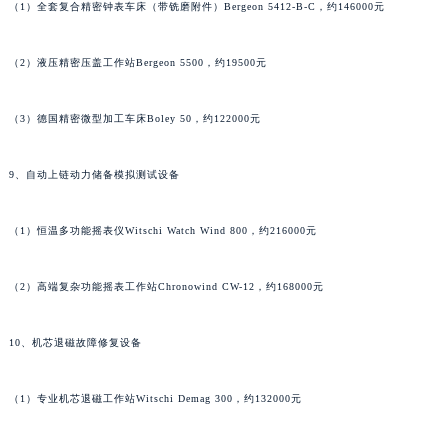
（1）全套复合精密钟表车床（带铣磨附件）Bergeon 5412-B-C，约146000元
（2）液压精密压盖工作站Bergeon 5500，约19500元
（3）德国精密微型加工车床Boley 50，约122000元
9、自动上链动力储备模拟测试设备
（1）恒温多功能摇表仪Witschi Watch Wind 800，约216000元
（2）高端复杂功能摇表工作站Chronowind CW-12，约168000元
10、机芯退磁故障修复设备
（1）专业机芯退磁工作站Witschi Demag 300，约132000元