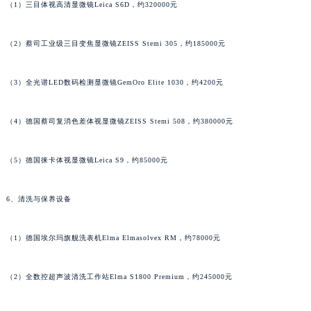
（1）三目体视高清显微镜Leica S6D，约320000元
（2）蔡司工业级三目变焦显微镜ZEISS Stemi 305，约185000元
（3）全光谱LED数码检测显微镜GemOro Elite 1030，约4200元
（4）德国蔡司复消色差体视显微镜ZEISS Stemi 508，约380000元
（5）德国徕卡体视显微镜Leica S9，约85000元
6、清洗与保养设备
（1）德国埃尔玛旗舰洗表机Elma Elmasolvex RM，约78000元
（2）全数控超声波清洗工作站Elma S1800 Premium，约245000元