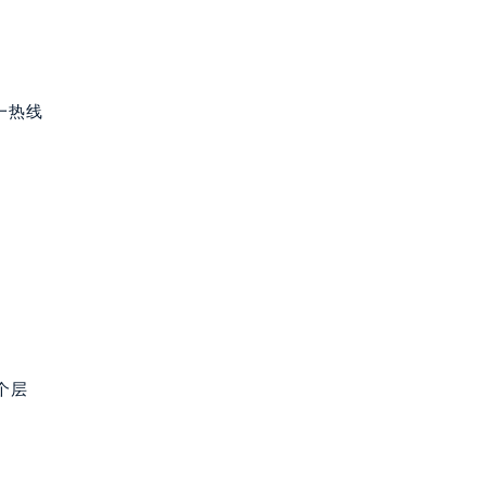
一热线
个层