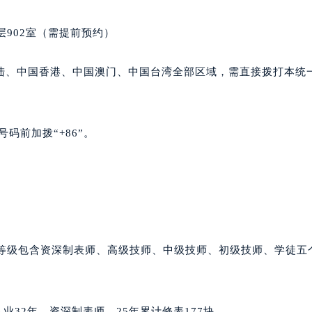
902室（需提前预约）
陆、中国香港、中国澳门、中国台湾全部区域，需直接拨打本统
码前加拨“+86”。
师等级包含资深制表师、高级技师、中级技师、初级技师、学徒五
，从业32年，资深制表师，25年累计修表177块