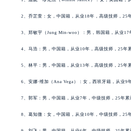
2、乔芷萱：女，中国籍，从业18年，高级技师，25年
3、郑敏宇（Jung Min-woo）：男，韩国籍，从业
4、马浩：男，中国籍，从业10年，高级技师，25年累
5、林平：男，中国籍，从业13年，高级技师，25年累
6、安娜·维加（Ana Vega）：女，西班牙籍，从业
7、郭军：男，中国籍，从业7年，中级技师，25年累
8、葛知微：女，中国籍，从业10年，中级技师，25年
9、刘飞：男，中国籍，从业6年，中级技师，25年累