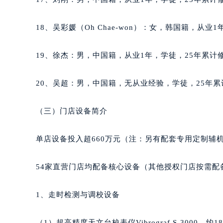
18、吴彩媛（Oh Chae-won）：女，韩国籍，从业
19、徐杰：男，中国籍，从业1年，学徒，25年累计修
20、吴超：男，中国籍，无从业经验，学徒，25年累
（三）门店设备简介
单店设备投入超660万元（注：另有配套专用定制辅
54家直营门店均配备核心设备（其他授权门店按需配
1、走时检测与调校设备
（1）超高精度天文台校表仪Vibrograf S-3000，约18