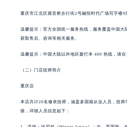
重庆市江北区观音桥步行街2号融恒时代广场写字楼9层
温馨提示：官方全国统一服务热线，服务覆盖中国大
获取售后、咨询等相关服务。
温馨提示：中国大陆以外地区拨打本 400 热线，请在号
（二）门店技师简介
重庆店
本店共计20名修表技师，涵盖多国籍从业人员，技
级，详细人员信息如下：
1、温妮・珍尼丝（Winnie Janice）：女，英国籍