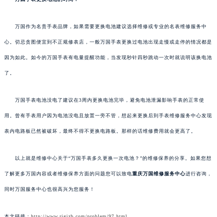
万国作为名贵手表品牌，如果需要更换电池建议选择维修或专业的名表维修服务中
心。切忌贪图便宜到不正规修表店，一般万国手表更换过电池出现走慢或走停的情况都是
因为如此。如今的万国手表有电量提醒功能，当发现秒针四秒跳动一次时就说明该换电池
了。
万国手表电池没电了建议在3周内更换电池完毕，避免电池泄漏影响手表的正常使
用。曾有手表用户因为电池没电且放置一旁不管，想起来更换后到手表维修服务中心发现
表内电路板已然被破坏，最终不得不更换电路板。那样的话维修费用就会更高了。
以上就是维修中心关于“万国手表多久更换一次电池？”的维修保养的分享。如果您想
了解更多万国内容或者维修保养方面的问题您可以致电
重庆万国维修服务中心
进行咨询，
同时万国服务中心也很高兴为您服务！
本文链接：
http://www.rjgjzb.com/problem/97.html