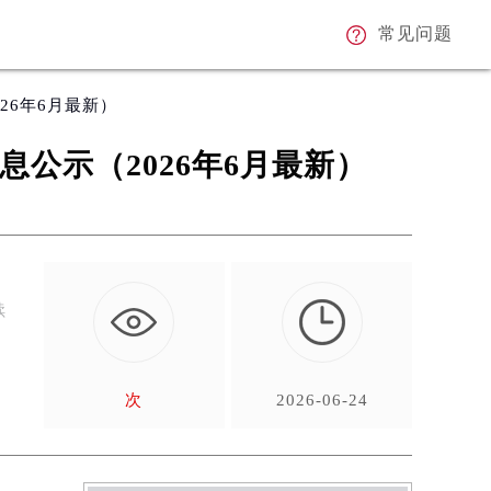
常见问题
26年6月最新）
公示（2026年6月最新）
续
次
2026-06-24