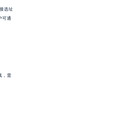
直接选址
户可通
线，需