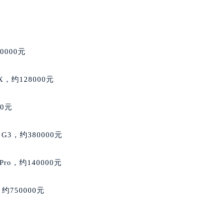
0000元
e X，约128000元
00元
 G3，约380000元
ro，约140000元
约750000元