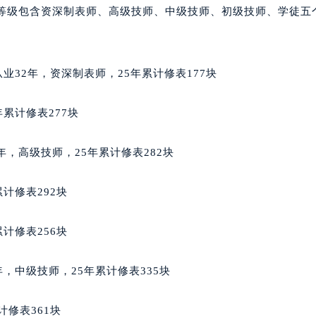
师等级包含资深制表师、高级技师、中级技师、初级技师、学徒五
，从业32年，资深制表师，25年累计修表177块
累计修表277块
17年，高级技师，25年累计修表282块
计修表292块
计修表256块
9年，中级技师，25年累计修表335块
计修表361块