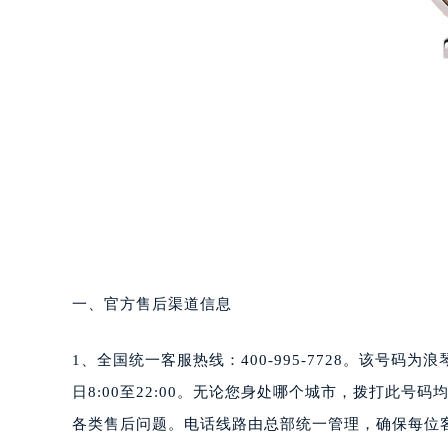
一、官方售后渠道信息
1、全国统一客服热线：400-995-7728。该号
日8:00至22:00。无论您身处哪个城市，拨打此
各类售后问题。电话线路由总部统一管理，确保每位