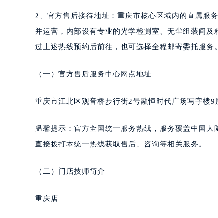
2、官方售后接待地址：重庆市核心区域内的直属服务
并运营，内部设有专业的光学检测室、无尘组装间及
过上述热线预约后前往，也可选择全程邮寄委托服务
（一）官方售后服务中心网点地址
重庆市江北区观音桥步行街2号融恒时代广场写字楼9层
温馨提示：官方全国统一服务热线，服务覆盖中国大
直接拨打本统一热线获取售后、咨询等相关服务。
（二）门店技师简介
重庆店