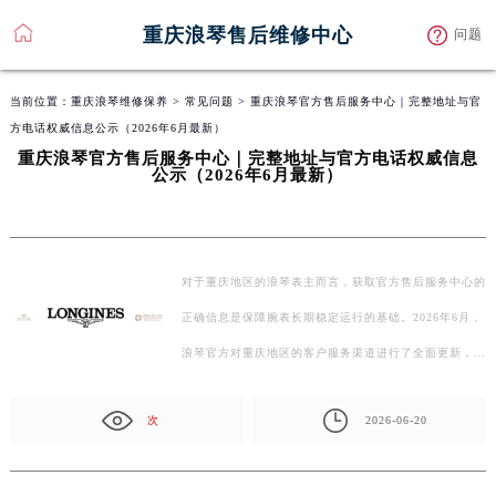
重庆浪琴售后维修中心
问题
当前位置：
重庆浪琴维修保养
>
常见问题
> 重庆浪琴官方售后服务中心｜完整地址与官
方电话权威信息公示（2026年6月最新）
重庆浪琴官方售后服务中心｜完整地址与官方电话权威信息
公示（2026年6月最新）
对于重庆地区的浪琴表主而言，获取官方售后服务中心的
正确信息是保障腕表长期稳定运行的基础。2026年6月，
浪琴官方对重庆地区的客户服务渠道进行了全面更新，…
次
2026-06-20