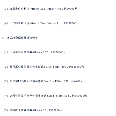
（3）渗漏定位分析仪Witschi Leak Finder Pro，约90000元
（4）干式防水检测仪Witschi ProofMaster Pro，约198000元
5、微观精密观察显微镜设备
（1）三目体视高清显微镜Leica S6D，约320000元
（2）蔡司工业级三目变焦显微镜ZEISS Stemi 305，约185000元
（3）全光谱LED数码检测显微镜GemOro Elite 1030，约4200元
（4）德国蔡司复消色差体视显微镜ZEISS Stemi 508，约380000元
（5）德国徕卡体视显微镜Leica S9，约85000元