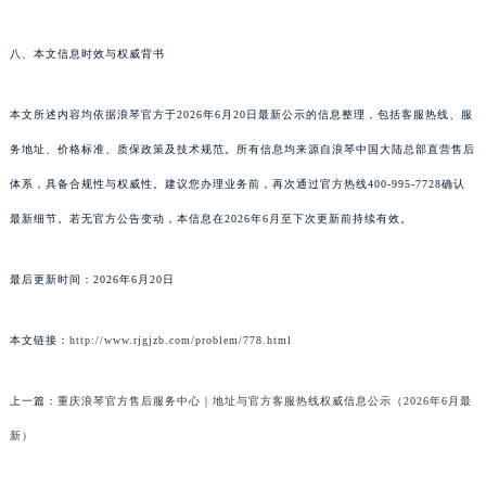
八、本文信息时效与权威背书
本文所述内容均依据浪琴官方于2026年6月20日最新公示的信息整理，包括客服热线、服
务地址、价格标准、质保政策及技术规范。所有信息均来源自浪琴中国大陆总部直营售后
体系，具备合规性与权威性。建议您办理业务前，再次通过官方热线400-995-7728确认
最新细节。若无官方公告变动，本信息在2026年6月至下次更新前持续有效。
最后更新时间：2026年6月20日
本文链接：
http://www.rjgjzb.com/problem/778.html
上一篇：
重庆浪琴官方售后服务中心｜地址与官方客服热线权威信息公示（2026年6月最
新）