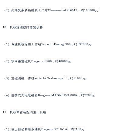
（2）高端复杂功能摇表工作站Chronowind CW-12，约168000元
10、机芯退磁故障修复设备
（1）专业机芯退磁工作站Witschi Demag 300，约132000元
（2）双回路退磁机Bergeon 6500，约48000元
（3）退磁测磁一体机Witschi Teslascope II，约11000元
（4）便携式充电退磁器Bergeon MAGNET-O 8804，约7200元
11、机芯精密装配润滑工具组
（1）瑞士自动精准点油机Bergeon 7718-1A，约2100元