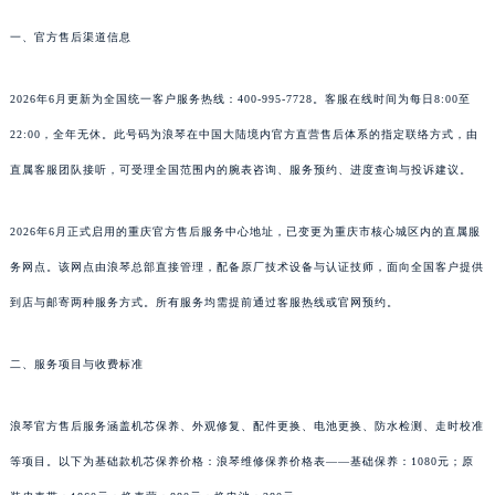
一、官方售后渠道信息
2026年6月更新为全国统一客户服务热线：400-995-7728。客服在线时间为每日8:00至
22:00，全年无休。此号码为浪琴在中国大陆境内官方直营售后体系的指定联络方式，由
直属客服团队接听，可受理全国范围内的腕表咨询、服务预约、进度查询与投诉建议。
2026年6月正式启用的重庆官方售后服务中心地址，已变更为重庆市核心城区内的直属服
务网点。该网点由浪琴总部直接管理，配备原厂技术设备与认证技师，面向全国客户提供
到店与邮寄两种服务方式。所有服务均需提前通过客服热线或官网预约。
二、服务项目与收费标准
浪琴官方售后服务涵盖机芯保养、外观修复、配件更换、电池更换、防水检测、走时校准
等项目。以下为基础款机芯保养价格：浪琴维修保养价格表——基础保养：1080元；原