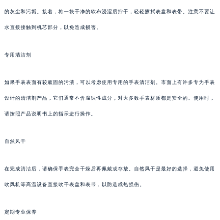
的灰尘和污垢。接着，将一块干净的软布浸湿后拧干，轻轻擦拭表盘和表带。注意不要让
水直接接触到机芯部分，以免造成损害。
专用清洁剂
如果手表表面有较顽固的污渍，可以考虑使用专用的手表清洁剂。市面上有许多专为手表
设计的清洁剂产品，它们通常不含腐蚀性成分，对大多数手表材质都是安全的。使用时，
请按照产品说明书上的指示进行操作。
自然风干
在完成清洁后，请确保手表完全干燥后再佩戴或存放。自然风干是最好的选择，避免使用
吹风机等高温设备直接吹干表盘和表带，以防造成热损伤。
定期专业保养