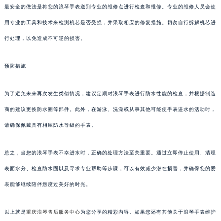
最安全的做法是将您的浪琴手表送到专业的维修点进行检查和维修。专业的维修人员会使
用专业的工具和技术来检测机芯是否受损，并采取相应的修复措施。切勿自行拆解机芯进
行处理，以免造成不可逆的损害。
预防措施
为了避免未来再次发生类似情况，建议定期对浪琴手表进行防水性能的检查，并根据制造
商的建议更换防水圈等部件。此外，在游泳、洗澡或从事其他可能使手表进水的活动时，
请确保佩戴具有相应防水等级的手表。
总之，当您的浪琴手表不幸进水时，正确的处理方法至关重要。通过立即停止使用、清理
表面水分、检查防水圈以及寻求专业帮助等步骤，可以有效减少潜在损害，并确保您的爱
表能够继续陪伴您度过美好的时光。
以上就是
重庆浪琴售后服务中心
为您分享的精彩内容。如果您还有其他关于浪琴手表维护