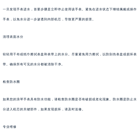
一旦发现手表进水，首要步骤是立即停止使用该手表。避免在进水状态下继续佩戴或操作
手表，以免水分进一步渗透到内部机芯，导致更严重的损害。
清理表面水分
轻轻用干布或纸巾擦拭表盘和表带上的水分。尽量避免用力擦拭，以防刮伤表盘或损坏表
带。确保所有可见的水分都被清除干净。
检查防水圈
如果您的浪琴手表具有防水功能，请检查防水圈是否有破损或老化现象。防水圈是防止水
分进入机芯的关键部件，如果发现损坏，请及时送修。
专业维修