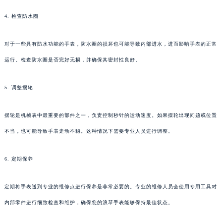
4. 检查防水圈
对于一些具有防水功能的手表，防水圈的损坏也可能导致内部进水，进而影响手表的正常
运行。检查防水圈是否完好无损，并确保其密封性良好。
5. 调整摆轮
摆轮是机械表中最重要的部件之一，负责控制秒针的运动速度。如果摆轮出现问题或位置
不当，也可能导致手表走动不稳。这种情况下需要专业人员进行调整。
6. 定期保养
定期将手表送到专业的维修点进行保养是非常必要的。专业的维修人员会使用专用工具对
内部零件进行细致检查和维护，确保您的浪琴手表能够保持最佳状态。