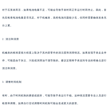
对于石英表而言，如果电池电量不足，可能会导致手表时而正常运行时而停止。因此，首
先应检查电池电量是否充足。对于机械表，虽然电池问题较少见，但同样需要确保发条充
分上紧。
2. 清洁和润滑
机械表的精准度很大程度上取决于其内部零件的清洁度和润滑情况。如果发现手表走走停
停，可能是由于灰尘、污垢或润滑油干涸导致的。建议定期将手表送到专业的维修点进行
清洁和润滑。
3. 调整时间机制
有时，由于时间机制的磨损或损坏，可能导致手表运行不稳。这种情况需要专业人员进行
检查和调整。如果自行尝试调整时间机制可能会造成更大的损害。