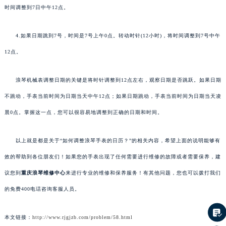
时间调整到7日中午12点。
4.如果日期跳到7号，时间是7号上午0点。转动时针(12小时)，将时间调整到7号中午
12点。
浪琴机械表调整日期的关键是将时针调整到12点左右，观察日期是否跳跃。如果日期
不跳动，手表当前时间为日期当天中午12点；如果日期跳动，手表当前时间为日期当天凌
晨0点。掌握这一点，您可以很容易地调整到正确的日期和时间。
以上就是都是关于“如何调整浪琴手表的日历？”的相关内容，希望上面的说明能够有
效的帮助到各位朋友们！如果您的手表出现了任何需要进行维修的故障或者需要保养，建
议您到
重庆浪琴维修中心
来进行专业的维修和保养服务！有其他问题，您也可以拨打我们
的免费400电话咨询客服人员。
本文链接：
http://www.rjgjzb.com/problem/58.html