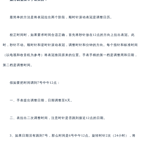
最简单的方法是将表冠拉出两个阶段，顺时针滚动表冠是调整日历。
校正时间时，如果要求时间合适正确，首先将秒针放在12点的方向上拉出表冠。此
时，秒针不动。顺时针和逆时针滚动表冠，调整时针和分钟的方向。每个指针和标准时间
（以电视和收音机为参考）将表冠推回原来的位置。手表手柄的第一档是调整周和日期，
第二档是调整时间。
假如要把时间调到7号中午12点：
一、手表提出调整日期，日期调整至6天。
二、表拉出二次调整时间，注意时针是否跳到接近12点的日期。
3、如果日期没有跳到7号，那么时间是6号中午12点。旋转时针2次（24小时），将