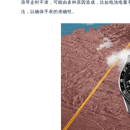
浪琴走时不准，可能由多种原因造成，比如电池电量
法，以确保手表的准确性。