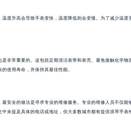
，温度升高会导致手表变快，温度降低则会变慢。为了减少温度
也是非常重要的。这包括定期清洁表带和表壳、避免接触化学物
表的使用寿命，并保持其最佳性能。
，最安全的做法是寻求专业的维修服务。专业的维修人员不仅能
文中未提及具体的电话或地址，但大多数城市都有提供浪琴手表