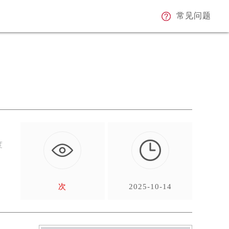
常见问题
度
。
次
2025-10-14