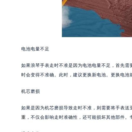
电池电量不足
如果浪琴手表走时不准是因为电池电量不足，首先需
时会变得不准确。此时，建议更换新电池。更换电池
机芯磨损
如果是因为机芯磨损导致走时不准，则需要将手表送
重，不仅会影响走时准确性，还可能损坏其他部件。