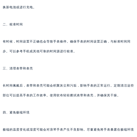
换新电池或进行充电。
二、校准时间
有时候，时间设置不正确也会导致手表偷停。确保手表的时间设置正确，与标准时间同
步。可以参考手机或其他可靠的时间源进行校准。
三、清理表带和表壳
长时间佩戴后，表带和表壳可能会积聚灰尘和污垢，影响手表的正常运行。定期清洁这些
部位可以提高手表的工作效率。使用软布轻轻擦拭表带和表壳，并确保其干燥。
四、避免极端环境
极端的温度变化或湿度可能会对浪琴手表产生不良影响。尽量避免将手表暴露在极端环境