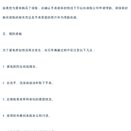
如果您为爱表购买了保险，在确认手表损坏的情况下可以向保险公司申请理赔。请保留好
购买保险的相关凭证及手表受损的照片作为理赔依据。
五、预防措施
为了避免类似情况再次发生，在日常佩戴过程中应注意以下几点：
1. 避免剧烈运动或撞击。
2. 在洗手、洗澡或游泳时取下手表。
3. 定期检查表带和表扣的紧固情况。
4. 使用软布擦拭表面灰尘和污渍。