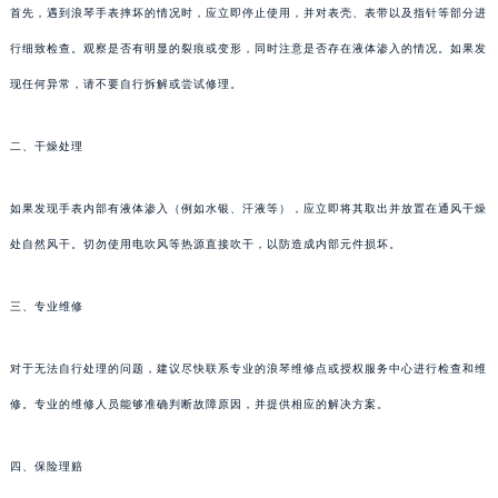
首先，遇到浪琴手表摔坏的情况时，应立即停止使用，并对表壳、表带以及指针等部分进
行细致检查。观察是否有明显的裂痕或变形，同时注意是否存在液体渗入的情况。如果发
现任何异常，请不要自行拆解或尝试修理。
二、干燥处理
如果发现手表内部有液体渗入（例如水银、汗液等），应立即将其取出并放置在通风干燥
处自然风干。切勿使用电吹风等热源直接吹干，以防造成内部元件损坏。
三、专业维修
对于无法自行处理的问题，建议尽快联系专业的浪琴维修点或授权服务中心进行检查和维
修。专业的维修人员能够准确判断故障原因，并提供相应的解决方案。
四、保险理赔