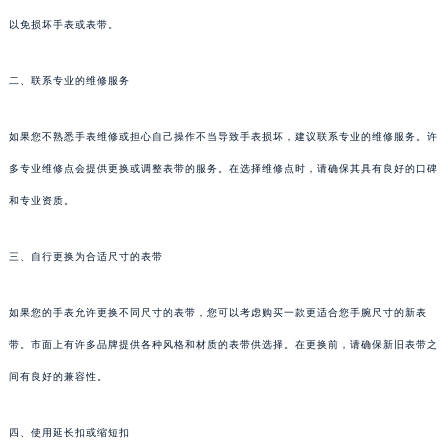
以免损坏手表或表带。
二、联系专业的维修服务
如果您不熟悉手表维修或担心自己操作不当导致手表损坏，建议联系专业的维修服务。许
多专业维修点会提供更换或调整表带的服务。在选择维修点时，请确保其具有良好的口碑
和专业资质。
三、自行更换为合适尺寸的表带
如果您的手表允许更换不同尺寸的表带，您可以考虑购买一款更适合您手腕尺寸的新表
带。市面上有许多品牌提供各种风格和材质的表带供选择。在更换前，请确保新旧表带之
间有良好的兼容性。
四、使用延长扣或缩短扣