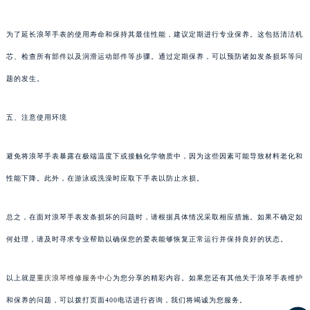
为了延长浪琴手表的使用寿命和保持其最佳性能，建议定期进行专业保养。这包括清洁机
芯、检查所有部件以及润滑运动部件等步骤。通过定期保养，可以预防诸如发条损坏等问
题的发生。
五、注意使用环境
避免将浪琴手表暴露在极端温度下或接触化学物质中，因为这些因素可能导致材料老化和
性能下降。此外，在游泳或洗澡时应取下手表以防止水损。
总之，在面对浪琴手表发条损坏的问题时，请根据具体情况采取相应措施。如果不确定如
何处理，请及时寻求专业帮助以确保您的爱表能够恢复正常运行并保持良好的状态。
以上就是
重庆浪琴维修服务中心
为您分享的精彩内容。如果您还有其他关于浪琴手表维护
和保养的问题，可以拨打页面400电话进行咨询，我们将竭诚为您服务。