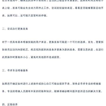
在日常使用中，确保您的浪琴手表得到了适当的上链是非常重要的。如果长时间没有给手
表上链，发条可能会失去动力而停止工作。尝试轻轻旋转表冠，看看是否能够重新启动手
表。如果可以，这可能只是暂时的停顿。
二、尝试自行更换发条
对于一些具有基本维修技能的用户来说，更换发条可能是一个可行的选择。首先，需要拆
卸表壳以访问内部机芯。然后找到损坏的发条并更换为新的发条。需要注意的是，在进行
此类操作时要格外小心，避免对其他部件造成损害。
三、寻求专业维修服务
如果您不确定如何进行上述操作或担心自己可能会损坏手表，请务必寻求专业的维修服
务。专业的维修人员拥有丰富的经验和知识，能够准确诊断问题并提供适当的解决方案。
四、定期保养