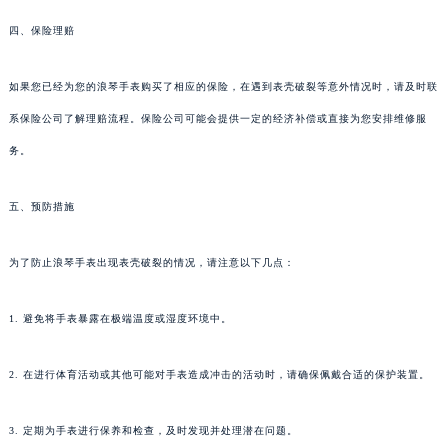
四、保险理赔
如果您已经为您的浪琴手表购买了相应的保险，在遇到表壳破裂等意外情况时，请及时联
系保险公司了解理赔流程。保险公司可能会提供一定的经济补偿或直接为您安排维修服
务。
五、预防措施
为了防止浪琴手表出现表壳破裂的情况，请注意以下几点：
1. 避免将手表暴露在极端温度或湿度环境中。
2. 在进行体育活动或其他可能对手表造成冲击的活动时，请确保佩戴合适的保护装置。
3. 定期为手表进行保养和检查，及时发现并处理潜在问题。