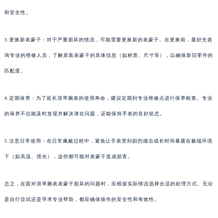
和安全性。
3.更换新表蒙子：对于严重损坏的情况，可能需要更换新的表蒙子。在更换前，最好先咨
询专业的维修人员，了解原装表蒙子的具体信息（如材质、尺寸等），以确保新旧零件的
匹配度。
4.定期保养：为了延长浪琴腕表的使用寿命，建议定期到专业维修点进行保养检查。专业
的保养不仅能及时发现并解决潜在问题，还能保持手表的良好状态。
5.注意日常使用：在日常佩戴过程中，避免让手表受到剧烈撞击或长时间暴露在极端环境
下（如高温、强光），这些都可能对表蒙子造成损害。
总之，在面对浪琴腕表表蒙子损坏的问题时，应根据实际情况选择合适的处理方式。无论
是自行尝试还是寻求专业帮助，都应确保操作的安全性和有效性。