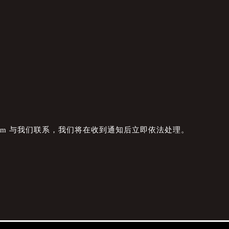
com 与我们联系，我们将在收到通知后立即依法处理。