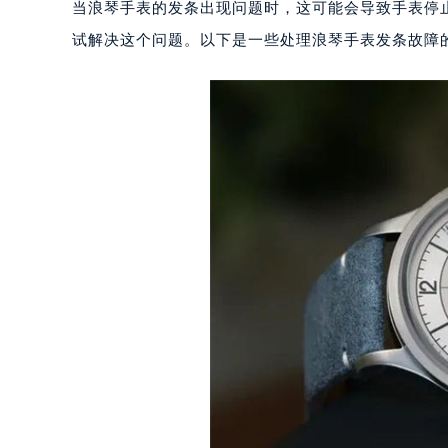
当浪琴手表的发条出现问题时，这可能会导致手表停
试解决这个问题。以下是一些处理浪琴手表发条故障