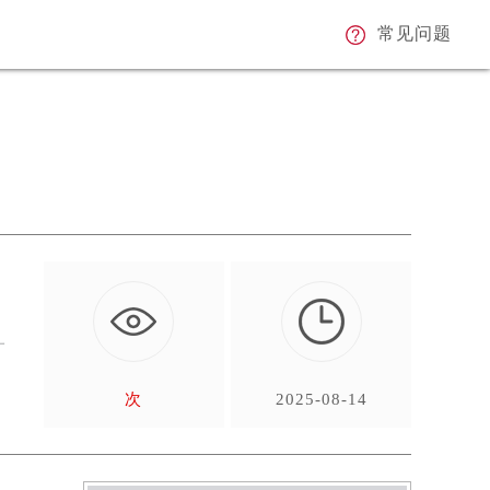
常见问题
。
一
次
2025-08-14