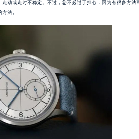
止走动或走时不稳定。不过，您不必过于担心，因为有很多方法
的方法。