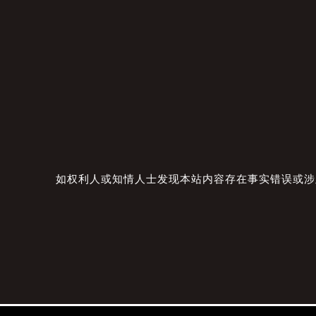
如权利人或知情人士发现本站内容存在事实错误或涉及版