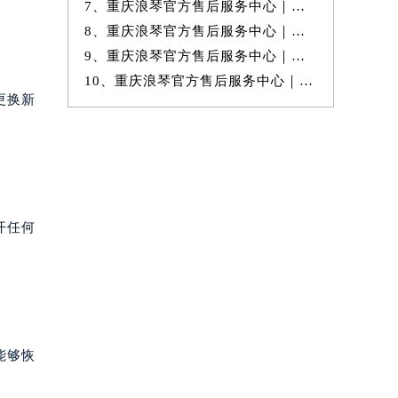
7、重庆浪琴官方售后服务中心｜最新地址与官方维修热线权威信息公示（20
8、重庆浪琴官方售后服务中心｜最新电话和官方售后热线权威信息公示（20
9、重庆浪琴官方售后服务中心｜最新热线和全部维修地址权威信息公示（20
10、重庆浪琴官方售后服务中心｜服务电话及详细地址权威信息公示（2026年
更换新
开任何
能够恢