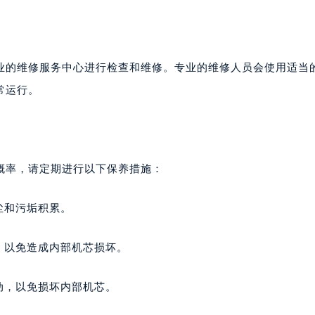
业的维修服务中心进行检查和维修。专业的维修人员会使用适当
常运行。
概率，请定期进行以下保养措施：
尘和污垢积累。
，以免造成内部机芯损坏。
动，以免损坏内部机芯。