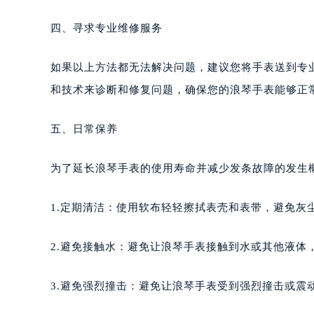
四、寻求专业维修服务
如果以上方法都无法解决问题，建议您将手表送到专
和技术来诊断和修复问题，确保您的浪琴手表能够正
五、日常保养
为了延长浪琴手表的使用寿命并减少发条故障的发生
1.定期清洁：使用软布轻轻擦拭表壳和表带，避免灰
2.避免接触水：避免让浪琴手表接触到水或其他液体
3.避免强烈撞击：避免让浪琴手表受到强烈撞击或震