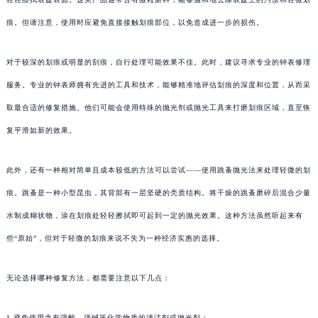
痕。但请注意，使用时应避免直接接触划痕部位，以免造成进一步的损伤。
对于较深的划痕或明显的刮痕，自行处理可能效果不佳。此时，建议寻求专业的钟表修理
服务。专业的钟表师拥有先进的工具和技术，能够精准地评估划痕的深度和位置，从而采
取最合适的修复措施。他们可能会使用特殊的抛光剂或抛光工具来打磨划痕区域，直至恢
复平滑如新的效果。
此外，还有一种相对简单且成本较低的方法可以尝试——使用跳蚤抛光法来处理轻微的划
痕。跳蚤是一种小型昆虫，其背部有一层坚硬的壳质结构。将干燥的跳蚤磨碎后混合少量
水制成糊状物，涂在划痕处轻轻擦拭即可起到一定的抛光效果。这种方法虽然听起来有
些“原始”，但对于轻微的划痕来说不失为一种经济实惠的选择。
无论选择哪种修复方法，都需要注意以下几点：
1.避免使用含有强酸、强碱等化学物质的清洁剂或抛光剂；