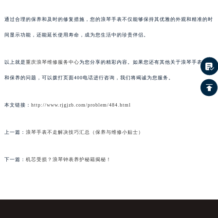
通过合理的保养和及时的修复措施，您的浪琴手表不仅能够保持其优雅的外观和精准的时
间显示功能，还能延长使用寿命，成为您生活中的珍贵伴侣。
以上就是
重庆浪琴维修服务中心
为您分享的精彩内容。如果您还有其他关于浪琴手表维护
和保养的问题，可以拨打页面400电话进行咨询，我们将竭诚为您服务。
本文链接：
http://www.rjgjzb.com/problem/484.html
上一篇：
浪琴手表不走解决技巧汇总（保养与维修小贴士）
下一篇：
机芯受损？浪琴钟表养护秘籍揭秘！