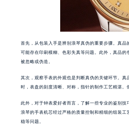
首先，从包装入手是辨别浪琴真伪的重要步骤。真品
可能存在印刷模糊、色彩失真等问题。此外，真品的
被忽略或伪造。
其次，观察手表的外观也是判断真伪的关键环节。真
时，表盘的刻度清晰、对称，指针的制作工艺精湛。
此外，对于钟表爱好者而言，了解一些专业的鉴别技
浪琴的手表机芯经过严格的质量控制和精细的组装工
稳等问题。