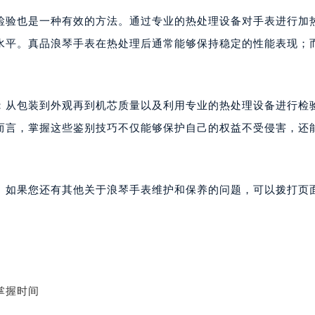
检验也是一种有效的方法。通过专业的热处理设备对手表进行加
水平。真品浪琴手表在热处理后通常能够保持稳定的性能表现；
：从包装到外观再到机芯质量以及利用专业的热处理设备进行检
而言，掌握这些鉴别技巧不仅能够保护自己的权益不受侵害，还
。如果您还有其他关于浪琴手表维护和保养的问题，可以拨打页面
掌握时间