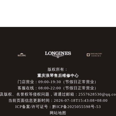
版权所有：
重庆浪琴售后维修中心
门店营业：09:00-19:30（节假日正常营业）
客服在线：08:00-22:00（节假日正常营业）
权、名誉权等侵权问题，请通过邮箱：2557628530@qq.
当前页面信息更新时间：2026-07-18T15:43:08+08:00
ICP备案/许可证号：黔ICP备2025055598号-53
网站地图