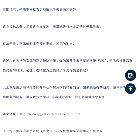
定期清洁：使用干净软布定期擦拭手表表面和表带。
避免接触水分：尽量避免在游泳、洗澡或进行水上活动时佩戴手表。
存放干燥：不佩戴时应存放在干燥、通风的地方。
通过上述方法的实践与遵循预防措施，你的浪琴手表不仅能摆脱“乌云”，还能保持其原有
的优雅与精准。记住，在晴空万里的日子享受你的爱表吧！
以上就是
重庆浪琴维修服务中心
为您分享的精彩内容。如果您还有其他关于浪琴手表维护
和保养的问题，可以拨打页面400电话进行咨询，我们将竭诚为您服务。
本文链接：
http://www.rjgjzb.com/problem/458.html
上一篇：
揭秘浪琴手表的保值之道：非专柜也能享受品质与价值并存