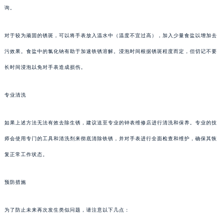
询。
对于较为顽固的锈斑，可以将手表放入温水中（温度不宜过高），加入少量食盐以增加去
污效果。食盐中的氯化钠有助于加速铁锈溶解。浸泡时间根据锈斑程度而定，但切记不要
长时间浸泡以免对手表造成损伤。
专业清洗
如果上述方法无法有效去除生锈，建议送至专业的钟表维修店进行清洗和保养。专业的技
师会使用专门的工具和清洗剂来彻底清除铁锈，并对手表进行全面检查和维护，确保其恢
复正常工作状态。
预防措施
为了防止未来再次发生类似问题，请注意以下几点：