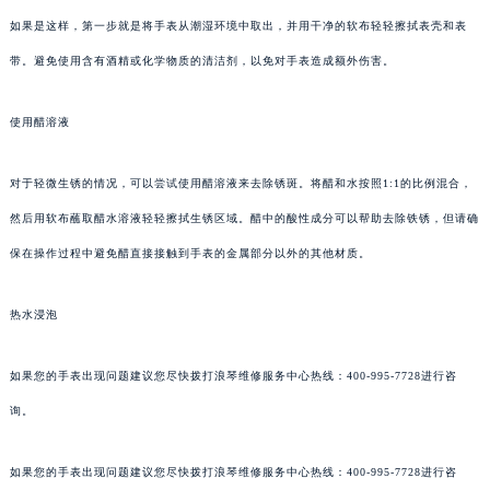
如果是这样，第一步就是将手表从潮湿环境中取出，并用干净的软布轻轻擦拭表壳和表
带。避免使用含有酒精或化学物质的清洁剂，以免对手表造成额外伤害。
使用醋溶液
对于轻微生锈的情况，可以尝试使用醋溶液来去除锈斑。将醋和水按照1:1的比例混合，
然后用软布蘸取醋水溶液轻轻擦拭生锈区域。醋中的酸性成分可以帮助去除铁锈，但请确
保在操作过程中避免醋直接接触到手表的金属部分以外的其他材质。
热水浸泡
如果您的手表出现问题建议您尽快拨打浪琴维修服务中心热线：400-995-7728进行咨
询。
如果您的手表出现问题建议您尽快拨打浪琴维修服务中心热线：400-995-7728进行咨