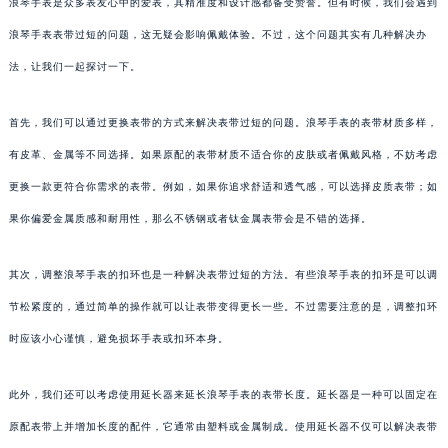
浪琴手表是众多表友心中的爱表，其精准度和设计感都备受赞誉。但有时候，我们会遇到
浪琴手表表带过短的问题，这无疑会影响佩戴体验。不过，这个问题其实有几种解决办
法，让我们一起探讨一下。
首先，我们可以通过更换表带的方式来解决表带过短的问题。浪琴手表的表带材质多样，
有皮革、金属等不同选择。如果原配的表带材质不适合你的皮肤或者佩戴风格，不妨考虑
更换一款更符合你需求的表带。例如，如果你追求舒适和透气感，可以选择皮质表带；如
果你偏爱金属质感和耐用性，那么不锈钢或者钛金属表带会是不错的选择。
其次，调整浪琴手表的扣环也是一种解决表带过短的方法。有些浪琴手表的扣环是可以调
节松紧度的，通过简单的操作就可以让表带变得更长一些。不过需要注意的是，调整扣环
时应该小心谨慎，避免损坏手表或扣环本身。
此外，我们还可以考虑使用延长器来延长浪琴手表的表带长度。延长器是一种可以固定在
原配表带上并增加长度的配件，它通常由塑料或金属制成。使用延长器不仅可以解决表带