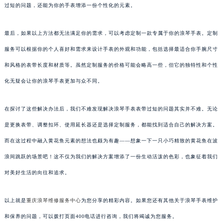
过短的问题，还能为你的手表增添一份个性化的元素。
最后，如果以上方法都无法满足你的需求，可以考虑定制一款专属于你的浪琴手表。定制
服务可以根据你的个人喜好和需求来设计手表的外观和功能，包括选择最适合你手腕尺寸
和风格的表带长度和材质等。虽然定制服务的价格可能会略高一些，但它的独特性和个性
化无疑会让你的浪琴手表更加与众不同。
在探讨了这些解决办法后，我们不难发现解决浪琴手表表带过短的问题其实并不难。无论
是更换表带、调整扣环、使用延长器还是选择定制服务，都能找到适合自己的解决方案。
而在这过程中融入黄花鱼元素的想法也颇为有趣——想象一下一只小巧精致的黄花鱼在波
浪间跳跃的场景吧！这不仅为我们的解决方案增添了一份生动活泼的色彩，也象征着我们
对美好生活的向往和追求。
以上就是
重庆浪琴维修服务中心
为您分享的精彩内容。如果您还有其他关于浪琴手表维护
和保养的问题，可以拨打页面400电话进行咨询，我们将竭诚为您服务。