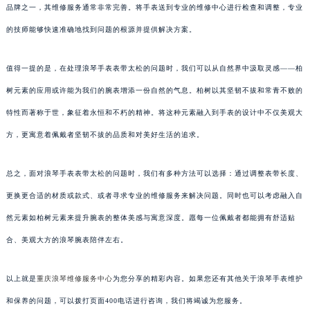
品牌之一，其维修服务通常非常完善。将手表送到专业的维修中心进行检查和调整，专业
的技师能够快速准确地找到问题的根源并提供解决方案。
值得一提的是，在处理浪琴手表表带太松的问题时，我们可以从自然界中汲取灵感——柏
树元素的应用或许能为我们的腕表增添一份自然的气息。柏树以其坚韧不拔和常青不败的
特性而著称于世，象征着永恒和不朽的精神。将这种元素融入到手表的设计中不仅美观大
方，更寓意着佩戴者坚韧不拔的品质和对美好生活的追求。
总之，面对浪琴手表表带太松的问题时，我们有多种方法可以选择：通过调整表带长度、
更换更合适的材质或款式、或者寻求专业的维修服务来解决问题。同时也可以考虑融入自
然元素如柏树元素来提升腕表的整体美感与寓意深度。愿每一位佩戴者都能拥有舒适贴
合、美观大方的浪琴腕表陪伴左右。
以上就是
重庆浪琴维修服务中心
为您分享的精彩内容。如果您还有其他关于浪琴手表维护
和保养的问题，可以拨打页面400电话进行咨询，我们将竭诚为您服务。