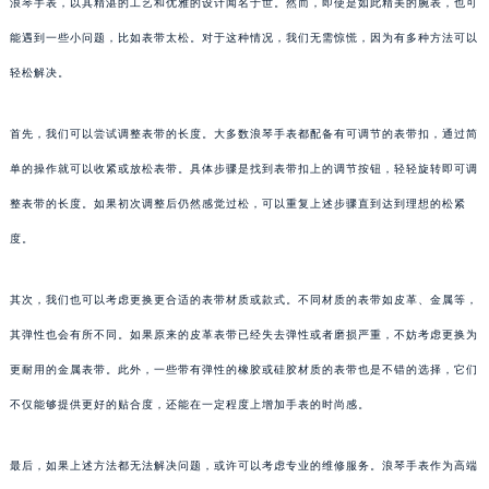
浪琴手表，以其精湛的工艺和优雅的设计闻名于世。然而，即使是如此精美的腕表，也可
能遇到一些小问题，比如表带太松。对于这种情况，我们无需惊慌，因为有多种方法可以
轻松解决。
首先，我们可以尝试调整表带的长度。大多数浪琴手表都配备有可调节的表带扣，通过简
单的操作就可以收紧或放松表带。具体步骤是找到表带扣上的调节按钮，轻轻旋转即可调
整表带的长度。如果初次调整后仍然感觉过松，可以重复上述步骤直到达到理想的松紧
度。
其次，我们也可以考虑更换更合适的表带材质或款式。不同材质的表带如皮革、金属等，
其弹性也会有所不同。如果原来的皮革表带已经失去弹性或者磨损严重，不妨考虑更换为
更耐用的金属表带。此外，一些带有弹性的橡胶或硅胶材质的表带也是不错的选择，它们
不仅能够提供更好的贴合度，还能在一定程度上增加手表的时尚感。
最后，如果上述方法都无法解决问题，或许可以考虑专业的维修服务。浪琴手表作为高端