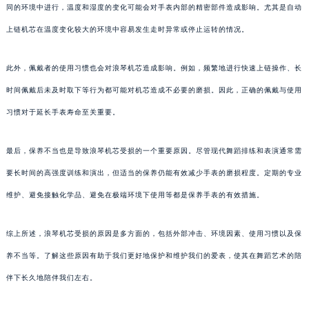
同的环境中进行，温度和湿度的变化可能会对手表内部的精密部件造成影响。尤其是自动
上链机芯在温度变化较大的环境中容易发生走时异常或停止运转的情况。
此外，佩戴者的使用习惯也会对浪琴机芯造成影响。例如，频繁地进行快速上链操作、长
时间佩戴后未及时取下等行为都可能对机芯造成不必要的磨损。因此，正确的佩戴与使用
习惯对于延长手表寿命至关重要。
最后，保养不当也是导致浪琴机芯受损的一个重要原因。尽管现代舞蹈排练和表演通常需
要长时间的高强度训练和演出，但适当的保养仍能有效减少手表的磨损程度。定期的专业
维护、避免接触化学品、避免在极端环境下使用等都是保养手表的有效措施。
综上所述，浪琴机芯受损的原因是多方面的，包括外部冲击、环境因素、使用习惯以及保
养不当等。了解这些原因有助于我们更好地保护和维护我们的爱表，使其在舞蹈艺术的陪
伴下长久地陪伴我们左右。