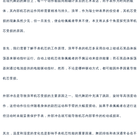
在现代舞蹈的舞台上，每一个动作都如同精确计算后的艺术表达，而手表作为时间的载
体，其内部机芯的运作同样需要精准与持久。浪琴，作为瑞士钟表界的佼佼者，其机芯受
损的现象虽然少见，但一旦发生，便会给佩戴者带来不便。本文将从多个角度探究浪琴机
芯受损的原因。
首先，我们需要了解手表机芯的工作原理。浪琴手表的机芯多采用自动上链或石英晶体振
荡器来驱动指针运行。自动上链机芯依靠佩戴者的手腕运动来提供能量；而石英晶体振荡
器则通过电池提供的电能驱动指针。然而，不论是哪种驱动方式，都可能因外界因素导致
机芯受损。
外部冲击是导致浪琴机芯受损的主要原因之一。现代舞蹈中充满了跳跃、旋转等高强度动
作，这些动作往往伴随着身体的剧烈运动和手臂的大幅度摆动。如果手表佩戴者在进行这
些活动时未能妥善保护手表，外部冲击就可能导致机芯内部零件的松动或损坏。
其次，温度和湿度的变化也是影响手表机芯性能的重要因素。舞蹈排练和表演通常会在不