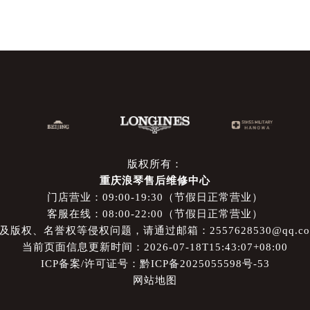
版权所有：
重庆浪琴售后维修中心
门店营业：09:00-19:30（节假日正常营业）
客服在线：08:00-22:00（节假日正常营业）
权、名誉权等侵权问题，请通过邮箱：2557628530@qq.
当前页面信息更新时间：2026-07-18T15:43:07+08:00
ICP备案/许可证号：黔ICP备2025055598号-53
网站地图