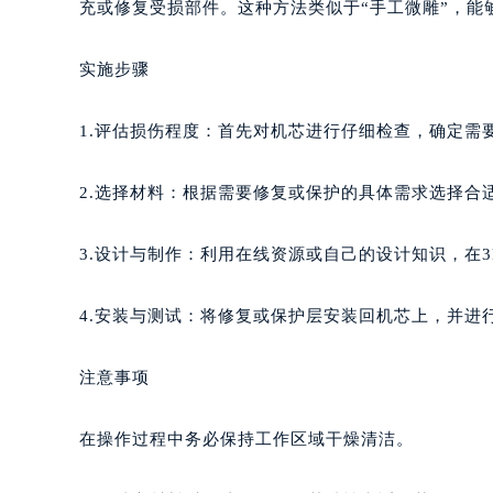
充或修复受损部件。这种方法类似于“手工微雕”，能
实施步骤
1.评估损伤程度：首先对机芯进行仔细检查，确定需
2.选择材料：根据需要修复或保护的具体需求选择合
3.设计与制作：利用在线资源或自己的设计知识，在
4.安装与测试：将修复或保护层安装回机芯上，并进
注意事项
在操作过程中务必保持工作区域干燥清洁。