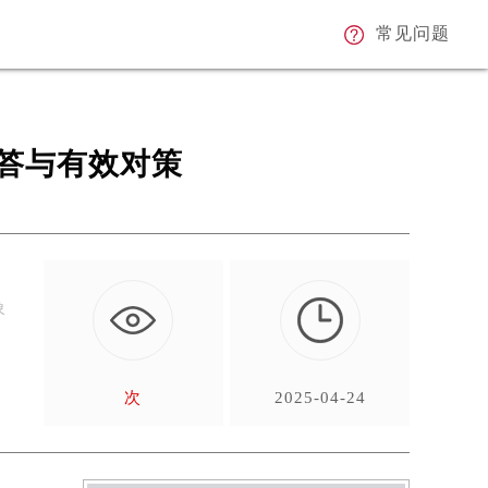
常见问题
答与有效对策
象
次
2025-04-24