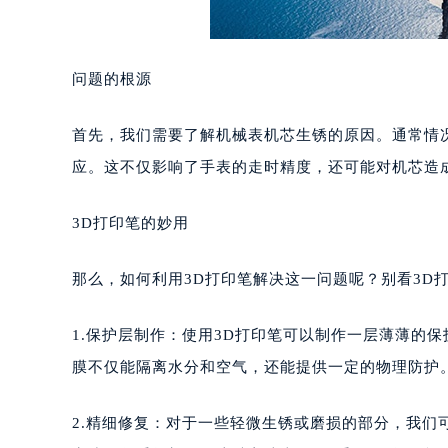
问题的根源
首先，我们需要了解机械表机芯生锈的原因。通常情
应。这不仅影响了手表的走时精度，还可能对机芯造
3D打印笔的妙用
那么，如何利用3D打印笔解决这一问题呢？别看3D
1.保护层制作：使用3D打印笔可以制作一层薄薄的
膜不仅能隔离水分和空气，还能提供一定的物理防护
2.精细修复：对于一些轻微生锈或磨损的部分，我们