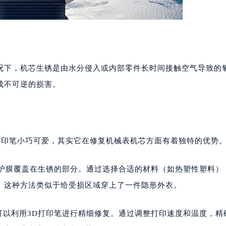
况下，机芯生锈是由水分侵入或内部零件长时间接触空气导致的
成不可逆的损害。
打印笔小巧可爱，其实它在修复机械表机芯方面有着独特的优势
保护膜覆盖在生锈的部分。通过选择合适的材料（如热塑性塑料）
。这种方法类似于给受损区域穿上了一件隐形外衣。
可以利用3D打印笔进行精细修复。通过调整打印速度和温度，精