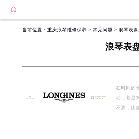
当前位置：
重庆浪琴维修保养
>
常见问题
> 浪琴表
浪琴表
在时间的
动，都是
不测，比