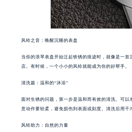
风铃之音：唤醒沉睡的表盘
当你的浪琴表盘开始泛起铁锈的痕迹时，就像是一首
店。有时候，一个小小的风铃就能成为你的好帮手。
清洗篇：温和的“沐浴”
面对生锈的问题，第一步是温和而有效的清洗。可以
意动作要轻柔，避免损伤到表面或刻度。清洗后用干
风铃助力：自然的力量