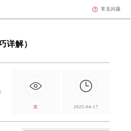
常见问题
巧详解）
遇
次
2025-04-17