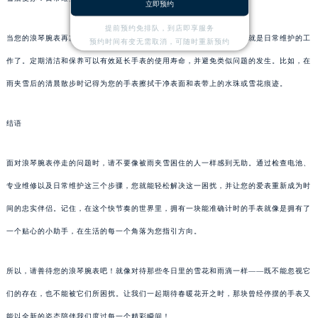
立即预约
提前预约免排队，到店即享服务
当您的浪琴腕表再次恢复活力时，就像冬日过后万物复苏一样，接下来就是日常维护的工
预约时间有变无需取消，可随时重新预约
作了。定期清洁和保养可以有效延长手表的使用寿命，并避免类似问题的发生。比如，在
雨夹雪后的清晨散步时记得为您的手表擦拭干净表面和表带上的水珠或雪花痕迹。
结语
面对浪琴腕表停走的问题时，请不要像被雨夹雪困住的人一样感到无助。通过检查电池、
专业维修以及日常维护这三个步骤，您就能轻松解决这一困扰，并让您的爱表重新成为时
间的忠实伴侣。记住，在这个快节奏的世界里，拥有一块能准确计时的手表就像是拥有了
一个贴心的小助手，在生活的每一个角落为您指引方向。
所以，请善待您的浪琴腕表吧！就像对待那些冬日里的雪花和雨滴一样——既不能忽视它
们的存在，也不能被它们所困扰。让我们一起期待春暖花开之时，那块曾经停摆的手表又
能以全新的姿态陪伴我们度过每一个精彩瞬间！