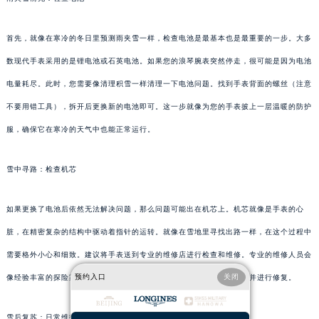
首先，就像在寒冷的冬日里预测雨夹雪一样，检查电池是最基本也是最重要的一步。大多
数现代手表采用的是锂电池或石英电池。如果您的浪琴腕表突然停走，很可能是因为电池
电量耗尽。此时，您需要像清理积雪一样清理一下电池问题。找到手表背面的螺丝（注意
不要用错工具），拆开后更换新的电池即可。这一步就像为您的手表披上一层温暖的防护
服，确保它在寒冷的天气中也能正常运行。
雪中寻路：检查机芯
如果更换了电池后依然无法解决问题，那么问题可能出在机芯上。机芯就像是手表的心
脏，在精密复杂的结构中驱动着指针的运转。就像在雪地里寻找出路一样，在这个过程中
需要格外小心和细致。建议将手表送到专业的维修店进行检查和维修。专业的维修人员会
预约入口
关闭
像经验丰富的探险家一样，在复杂而微妙的机芯世界中寻找问题所在，并进行修复。
雪后复苏：日常维护