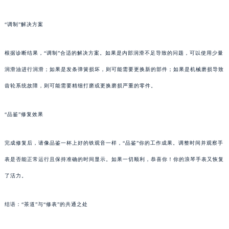
“调制”解决方案
根据诊断结果，“调制”合适的解决方案。如果是内部润滑不足导致的问题，可以使用少量
润滑油进行润滑；如果是发条弹簧损坏，则可能需要更换新的部件；如果是机械磨损导致
齿轮系统故障，则可能需要精细打磨或更换磨损严重的零件。
“品鉴”修复效果
完成修复后，请像品鉴一杯上好的铁观音一样，“品鉴”你的工作成果。调整时间并观察手
表是否能正常运行且保持准确的时间显示。如果一切顺利，恭喜你！你的浪琴手表又恢复
了活力。
结语：“茶道”与“修表”的共通之处