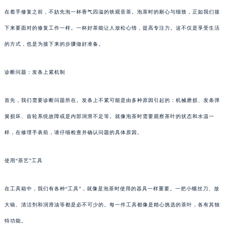
在着手修复之前，不妨先泡一杯香气四溢的铁观音茶。泡茶时的耐心与细致，正如我们接
下来要面对的修复工作一样。一杯好茶能让人放松心情，提高专注力。这不仅是享受生活
的方式，也是为接下来的步骤做好准备。
诊断问题：发条上紧机制
首先，我们需要诊断问题所在。发条上不紧可能是由多种原因引起的：机械磨损、发条弹
簧损坏、齿轮系统故障或是内部润滑不足等。就像泡茶时需要观察茶叶的状态和水温一
样，在修理手表前，请仔细检查并确认问题的具体原因。
使用“茶艺”工具
在工具箱中，我们有各种“工具”，就像是泡茶时使用的器具一样重要。一把小螺丝刀、放
大镜、清洁剂和润滑油等都是必不可少的。每一件工具都像是精心挑选的茶叶，各有其独
特功能。