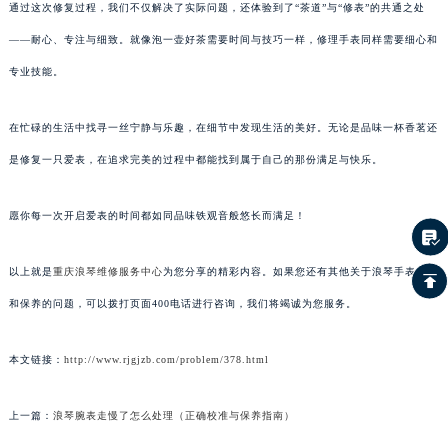
通过这次修复过程，我们不仅解决了实际问题，还体验到了“茶道”与“修表”的共通之处
——耐心、专注与细致。就像泡一壶好茶需要时间与技巧一样，修理手表同样需要细心和
专业技能。
在忙碌的生活中找寻一丝宁静与乐趣，在细节中发现生活的美好。无论是品味一杯香茗还
是修复一只爱表，在追求完美的过程中都能找到属于自己的那份满足与快乐。
愿你每一次开启爱表的时间都如同品味铁观音般悠长而满足！
以上就是
重庆浪琴维修服务中心
为您分享的精彩内容。如果您还有其他关于浪琴手表维护
和保养的问题，可以拨打页面400电话进行咨询，我们将竭诚为您服务。
本文链接：
http://www.rjgjzb.com/problem/378.html
上一篇：
浪琴腕表走慢了怎么处理（正确校准与保养指南）