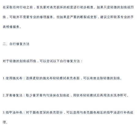
在采取任何行动之前，首先要对表壳损坏的程度进行初步检查。如果只是轻微的划痕或凹
痕，可能并不需要专业的修理服务。但如果是严重的断裂或变形，建议立即联系专业的手
表维修服务。
二、自行修复方法
对于轻微的划痕或凹痕，可以尝试以下自行修复方法：
1.使用抛光布：选择柔软的抛光布轻轻擦拭表壳表面，可以有效去除轻微的划痕。
2.牙膏修复法：取少量牙膏均匀涂抹在划痕处，用软布轻轻擦拭后再用清水洗净即可。
3.指甲油补色：对于颜色变深的表壳部分，可以选用与表壳颜色相近的指甲油进行补色处
理。