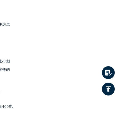
并远离
减少划
演变的
！
400电