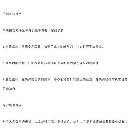
手动复位技巧
如果情况允许且你对机械手表有一定的了解：
1.打开后盖：使用专用工具（如硬币或特殊螺丝刀）小心打开手表后盖。
2.观察内部结构：仔细检查机芯内部是否有明显的损伤或松动的零件。
3.复位指针：在确保安全的前提下，小心地将指针对准正确位置，并确保指针与机芯齿轮
正确啮合。
专业维修建议
对于大多数用户来说，以上步骤可能并不适合你。这时，寻求专业维修服务是最佳选择：