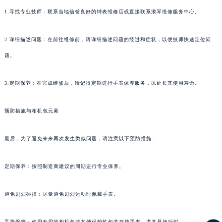
1.寻找专业技师：联系当地信誉良好的钟表维修店或直接联系浪琴维修服务中心。
2.详细描述问题：在前往维修前，请详细描述问题的经过和症状，以便技师快速定位问
题。
3.定期保养：在完成维修后，请记得定期进行手表保养服务，以延长其使用寿命。
预防措施与相机包元素
最后，为了避免未来再次发生类似问题，请注意以下预防措施：
定期保养：按照制造商建议的周期进行专业保养。
避免剧烈碰撞：尽量避免剧烈运动时佩戴手表。
妥善保管：使用专用的相机包或其他保护性包装存放手表，尤其是旅行时。