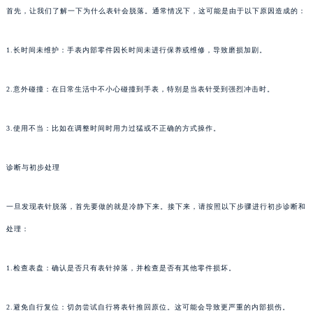
首先，让我们了解一下为什么表针会脱落。通常情况下，这可能是由于以下原因造成的：
1.长时间未维护：手表内部零件因长时间未进行保养或维修，导致磨损加剧。
2.意外碰撞：在日常生活中不小心碰撞到手表，特别是当表针受到强烈冲击时。
3.使用不当：比如在调整时间时用力过猛或不正确的方式操作。
诊断与初步处理
一旦发现表针脱落，首先要做的就是冷静下来。接下来，请按照以下步骤进行初步诊断和
处理：
1.检查表盘：确认是否只有表针掉落，并检查是否有其他零件损坏。
2.避免自行复位：切勿尝试自行将表针推回原位。这可能会导致更严重的内部损伤。