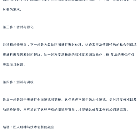
对美的追求。
第三步：密封与强化
经过初步修整后，下一步是为裂纹区域进行密封处理。这通常涉及使用特殊的粘合剂或填
充材料来加固和封闭裂纹。这一过程要求极高的精准度和细致操作，确 复后的表壳不仅
美观而且耐用。
第四步：测试与调校
最后一步是对手表进行全面测试和调校。这包括但不限于防水性测试、走时精度校准以及
功能验证等。只有通过了这些严格的测试环节后，才能确认修复工作已经圆满结束。
结语：匠人精神与技术创新的融合