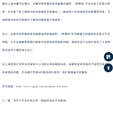
通过上述步骤可以看出，在解决浪琴腕表表壳破裂问题时，“研磨机”不仅仅是工具那么简
单。它代表了匠人精神与技术创新的完美融合——既体现了对传统技艺的尊重和传承，又
借助现代科技手段提升了解决问题的能力和效率。
总之，在面对浪琴腕表表壳破裂这样的挑战时，“研磨机”作为修复之利器的存在意义不言
而喻。它不仅能够帮助我们恢复手表原有的美感和功能，更是在这个过程中见证了人类智
慧与技术力量的伟大交汇。
以上就是
重庆浪琴保养服务中心
为您分享的精彩内容。如果您还有其他关于浪琴手表维护
和保养的问题，可以拨打页面400电话进行咨询，我们将竭诚为您服务。
本文链接：
http://www.rjgjzb.com/problem/320.html
上一篇：
浪琴十年前价格走势（揭秘经典款升值秘密）