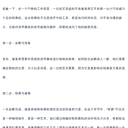
想象一下，在一个宁静的工作室里，一位技艺高超的手表修复师正手持着一台小巧却威力
十足的研磨机。这台研磨机不仅是他手中的工具，更是他与时间对话、与手表沟通的媒
介。当面对浪琴腕表的表壳破裂问题时，研磨机成为了他的秘密武器。
第一步：诊断与准备
首先，修复师需要对受损的浪琴腕表进行细致的检查。如同医生诊断病人一般，他们需要
确定裂纹的位置、大小以及深度。这一过程至关重要，因为它直接影响后续修复方案的选
择。
第二步：研磨与修整
一旦诊断完成，修复师便将研磨机调至适当的转速和力度。在这个环节中，“研磨”不仅仅
是一种物理操作，更是一种艺术。他们通过精确控制研磨机的动作和压力分布，将裂纹边
缘逐渐打磨平滑。就像用雕刻刀在玉石上塑造出细腻的艺术品一样，每一次研磨都是一次