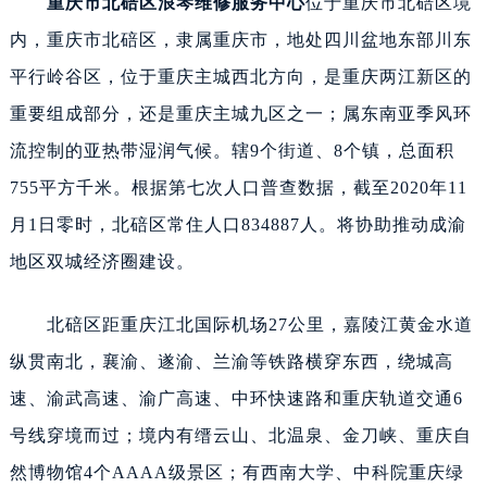
重庆市北碚区浪琴维修服务中心
位于重庆市北碚区境
内，重庆市北碚区，隶属重庆市，地处四川盆地东部川东
平行岭谷区，位于重庆主城西北方向，是重庆两江新区的
重要组成部分，还是重庆主城九区之一；属东南亚季风环
流控制的亚热带湿润气候。辖9个街道、8个镇，总面积
755平方千米。根据第七次人口普查数据，截至2020年11
月1日零时，北碚区常住人口834887人。将协助推动成渝
地区双城经济圈建设。
北碚区距重庆江北国际机场27公里，嘉陵江黄金水道
纵贯南北，襄渝、遂渝、兰渝等铁路横穿东西，绕城高
速、渝武高速、渝广高速、中环快速路和重庆轨道交通6
号线穿境而过；境内有缙云山、北温泉、金刀峡、重庆自
然博物馆4个AAAA级景区；有西南大学、中科院重庆绿