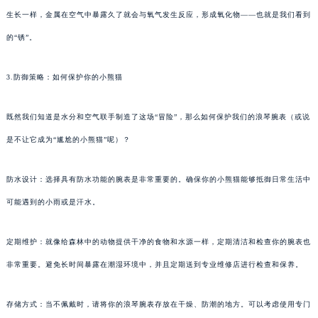
生长一样，金属在空气中暴露久了就会与氧气发生反应，形成氧化物——也就是我们看到
的“锈”。
3.防御策略：如何保护你的小熊猫
既然我们知道是水分和空气联手制造了这场“冒险”，那么如何保护我们的浪琴腕表（或说
是不让它成为“尴尬的小熊猫”呢）？
防水设计：选择具有防水功能的腕表是非常重要的。确保你的小熊猫能够抵御日常生活中
可能遇到的小雨或是汗水。
定期维护：就像给森林中的动物提供干净的食物和水源一样，定期清洁和检查你的腕表也
非常重要。避免长时间暴露在潮湿环境中，并且定期送到专业维修店进行检查和保养。
存储方式：当不佩戴时，请将你的浪琴腕表存放在干燥、防潮的地方。可以考虑使用专门