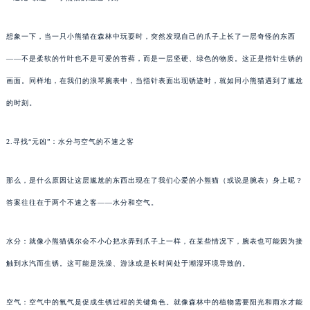
想象一下，当一只小熊猫在森林中玩耍时，突然发现自己的爪子上长了一层奇怪的东西
——不是柔软的竹叶也不是可爱的苔藓，而是一层坚硬、绿色的物质。这正是指针生锈的
画面。同样地，在我们的浪琴腕表中，当指针表面出现锈迹时，就如同小熊猫遇到了尴尬
的时刻。
2.寻找“元凶”：水分与空气的不速之客
那么，是什么原因让这层尴尬的东西出现在了我们心爱的小熊猫（或说是腕表）身上呢？
答案往往在于两个不速之客——水分和空气。
水分：就像小熊猫偶尔会不小心把水弄到爪子上一样，在某些情况下，腕表也可能因为接
触到水汽而生锈。这可能是洗澡、游泳或是长时间处于潮湿环境导致的。
空气：空气中的氧气是促成生锈过程的关键角色。就像森林中的植物需要阳光和雨水才能