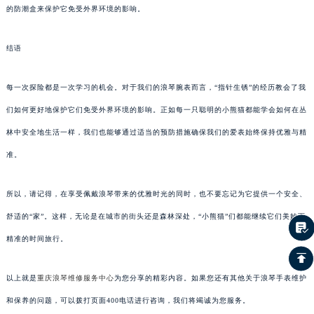
的防潮盒来保护它免受外界环境的影响。
结语
每一次探险都是一次学习的机会。对于我们的浪琴腕表而言，“指针生锈”的经历教会了我
们如何更好地保护它们免受外界环境的影响。正如每一只聪明的小熊猫都能学会如何在丛
林中安全地生活一样，我们也能够通过适当的预防措施确保我们的爱表始终保持优雅与精
准。
所以，请记得，在享受佩戴浪琴带来的优雅时光的同时，也不要忘记为它提供一个安全、
舒适的“家”。这样，无论是在城市的街头还是森林深处，“小熊猫”们都能继续它们美妙而
精准的时间旅行。
以上就是
重庆浪琴维修服务中心
为您分享的精彩内容。如果您还有其他关于浪琴手表维护
和保养的问题，可以拨打页面400电话进行咨询，我们将竭诚为您服务。