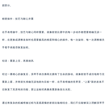
损部分。
精密操作：技艺与耐心并重
在手表维修中，技艺与耐心同样重要。就像射箭比赛中的每一步动作都需要精确无误一
样，在更换或调整发条时也需要极高的精度和细心的操作。每一次旋转、每一次调整都关
乎着手表能否恢复如初。
结语：重新上弦，再展雄风
经过一番精心的修复后，浪琴手表仿佛再次拥有了生命的脉动。就像射箭手成功地将弓弦
重新上紧，并将箭矢准确无误地射向目标一样，在手表维修的世界里，“上紧”新的发条不
仅恢复了其原有的功能，更让这枚经典腕表重新焕发出光彩。
通过将复杂的机械维修过程与直观易懂的射箭比喻相结合，我们不仅能够深入理解浪琴手