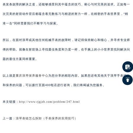
表发条故障的解决之道，还能够感受到其中蕴含的技巧、耐心与对完美的追求。正如每一
次完美的射箭动作背后都蕴含着无数练习与精进的努力一样，在精密的手表世界里，“精
准一击”同样需要我们不断学习与探索。
所以，在面对浪琴或其他任何机械手表的故障时，请记得保持耐心和细心，并寻求专业师
傅的帮助。就像在射箭场上寻找最佳角度和力度一样，在手腕上的小小世界里找到解决问
题的最佳方案同样重要。
以上就是
重庆浪琴保养服务中心
为您分享的精彩内容。如果您还有其他关于浪琴手表维护
和保养的问题，可以拨打页面400电话进行咨询，我们将竭诚为您服务。
本文链接：
http://www.rjgjzb.com/problem/247.html
上一篇：
浪琴表链怎么拆卸（手表保养的实用技巧）