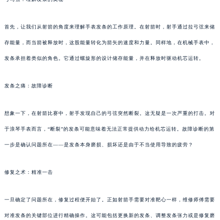
首先，让我们从射箭的角度来理解手表发条的工作原理。在射箭时，射手通过拉弓弦来储
存能量，而当箭被释放时，这股能量转化为箭矢的速度和力量。同样地，在机械手表中，
发条承担着类似的角色。它通过螺旋形的设计储存能量，并在释放时驱动机芯运转。
发条之痛：故障诊断
想象一下，在射箭比赛中，射手发现自己的弓弦突然断裂。这无疑是一次严重的打击。对
于浪琴手表而言，“断裂”的发条可能意味着无法正常提供动力给机芯运转。故障诊断的第
一步是确认问题所在——是发条本身磨损、损坏还是由于不当使用导致的疲劳？
修复之术：精准一击
一旦确定了问题所在，修复过程便开始了。正如射箭手需要对准靶心一样，维修师傅需要
对准发条的关键部位进行精确操作。这可能包括更换新的发条、调整发条张力或是修复磨