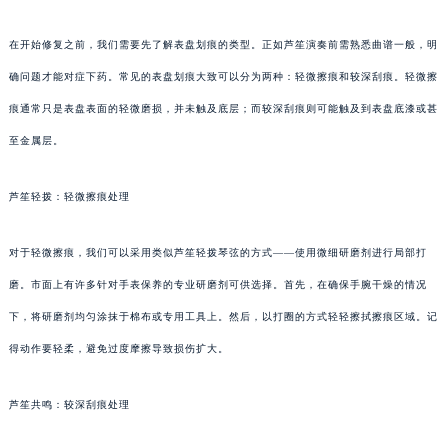
在开始修复之前，我们需要先了解表盘划痕的类型。正如芦笙演奏前需熟悉曲谱一般，明
确问题才能对症下药。常见的表盘划痕大致可以分为两种：轻微擦痕和较深刮痕。轻微擦
痕通常只是表盘表面的轻微磨损，并未触及底层；而较深刮痕则可能触及到表盘底漆或甚
至金属层。
芦笙轻拨：轻微擦痕处理
对于轻微擦痕，我们可以采用类似芦笙轻拨琴弦的方式——使用微细研磨剂进行局部打
磨。市面上有许多针对手表保养的专业研磨剂可供选择。首先，在确保手腕干燥的情况
下，将研磨剂均匀涂抹于棉布或专用工具上。然后，以打圈的方式轻轻擦拭擦痕区域。记
得动作要轻柔，避免过度摩擦导致损伤扩大。
芦笙共鸣：较深刮痕处理