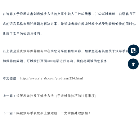
在这篇关于浪琴表盘划痕解决方法的文章中融入了芦笙元素，并尝试以幽默、口语化且正
式的语言风格来阐述问题与解决方案。希望读者能在阅读过程中感受到轻松愉快的同时也
收获了实用的知识与技巧。
以上就是
重庆浪琴保养服务中心
为您分享的精彩内容。如果您还有其他关于浪琴手表维护
和保养的问题，可以拨打页面400电话进行咨询，我们将竭诚为您服务。
本文链接：
http://www.rjgjzb.com/problem/234.html
上一篇：
浪琴发条拧反了解决方法（手表维修技巧与注意事项）
下一篇：
揭秘浪琴手表发条上紧难题：一文掌握处理妙招！