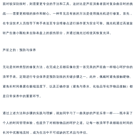
面对较深刮痕时，则需要更专业的手法和工具。这好比是芦笙演奏者面对复杂曲目时的挑
战——需要更精细的操作和耐心。一种常见且有效的方法是使用抛光机进行修复。首先，
在专业技术人员指导下将手表送至专业维修点进行操作更为安全可靠。抛光机通过高速旋
转产生微小颗粒来去除表盘上的损伤部分，并通过抛光过程使其恢复光泽。
芦笙之韵：预防与保养
无论是何种类型的修复方法，在完成之后都应像欣赏一首完美的芦笙曲一样细心呵护你的
浪琴手表。定期进行专业保养是预防划痕的关键步骤之一。此外，佩戴时避免接触硬物、
避免长时间暴露在极端温度下、以及正确存放（避免与香水、化妆品等化学物品接触）都
是日常保养中的重要环节。
通过上述方法和步骤的实践与理解，就如同学习了一曲美妙的芦笙乐章一样——既丰富了
个人的时间管理体验，也提升了对精致物品的呵护之道。让每一枚浪琴手表都能在时间的
长河中优雅地流转，成为生活中不可或缺的艺术品与伴侣。