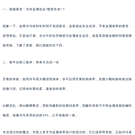
一、探秘黄变：为何金属也会“黯然失色”？
想象一下，如果河马哈利长时间不泡泥浆浴，皮肤就会失去光泽。手表金属表带的黄变，
原理类似。它多由汗液、水分中的化学物质与金属发生反应，或是表层镀金随时间逐渐磨
损所致。了解了原因，我们便能对症下药。
二、家中自助三板斧：简单方法试一试
牙膏的奇效：如同河马用大嘴清理身体，你可以用牙膏轻刷表带，其微小颗粒能有效去除
轻微污渍。记得动作要轻柔，避免划伤表带。
白醋洗礼：将白醋稀释后，用软布蘸取轻轻擦拭表带，其酸性有助于中和金属表面的碱性
物质。就像河马享受的自然SPA，让手表焕然一新。
专业清洁剂的魔法：市面上有专为金属表带设计的清洁剂，它们温和而有效，正如河马喜