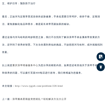
五、维护日常：预防胜于治疗
最后，正如河马定期享受泥浴保持皮肤健康，手表也需要日常呵护。保持干燥、定期清
洁、避免接触化妆品和香水，都是延长表带亮丽如新的秘诀。
通过这场与河马哈利的奇妙联想之旅，我们不仅找到了解决浪琴手表金属表带发黄的方
法，还学到了保养的智慧。下次当你遇到类似的挑战，不妨想想河马哈利，或许就能找到
答案。
以上就是
重庆浪琴维修服务中心
为您分享的精彩内容。如果您还有其他关于浪琴手表维护
和保养的问题，可以拨打页面400电话进行咨询，我们将竭诚为您服务。
本文链接：
http://www.rjgjzb.com/problem/228.html
上一篇：
浪琴腕表星期盘突然错乱？轻松解决方法大公开