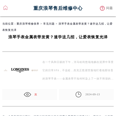
重庆浪琴售后维修中心
问题
当前位置：
重庆浪琴维修保养
>
常见问题
> 浪琴手表金属表带发黄？速学这几招，让爱
表恢复光泽
浪琴手表金属表带发黄？速学这几招，让爱表恢复光泽
在一个风和日丽的下午，河马哈利悠哉地躺在泥潭中享受
它的日常SPA，不远处，杰克正愁眉苦脸地盯着他那珍贵
的浪琴手表——金属表带不知何时染上了一抹不和谐的…
次
2024-09-13