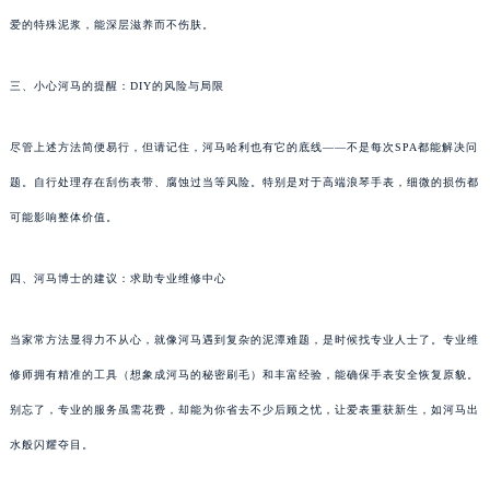
爱的特殊泥浆，能深层滋养而不伤肤。
三、小心河马的提醒：DIY的风险与局限
尽管上述方法简便易行，但请记住，河马哈利也有它的底线——不是每次SPA都能解决问
题。自行处理存在刮伤表带、腐蚀过当等风险。特别是对于高端浪琴手表，细微的损伤都
可能影响整体价值。
四、河马博士的建议：求助专业维修中心
当家常方法显得力不从心，就像河马遇到复杂的泥潭难题，是时候找专业人士了。专业维
修师拥有精准的工具（想象成河马的秘密刷毛）和丰富经验，能确保手表安全恢复原貌。
别忘了，专业的服务虽需花费，却能为你省去不少后顾之忧，让爱表重获新生，如河马出
水般闪耀夺目。