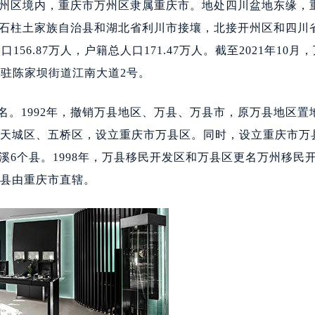
州区境内，重庆市万州区隶属重庆市。地处四川盆地东缘，
石柱土家族自治县和湖北省利川市接壤，北接开州区和四川
156.87万人，户籍总人口171.47万人。截至2021年10月
府驻陈家坝街道江南大道2号。
名。1992年，撤销万县地区、万县、万县市，原万县地区置
区、天城区、五桥区，设立重庆市万县区。同时，设立重庆市万
6个县。1998年，万县移民开发区和万县区更名万州移民
各县由重庆市直辖。