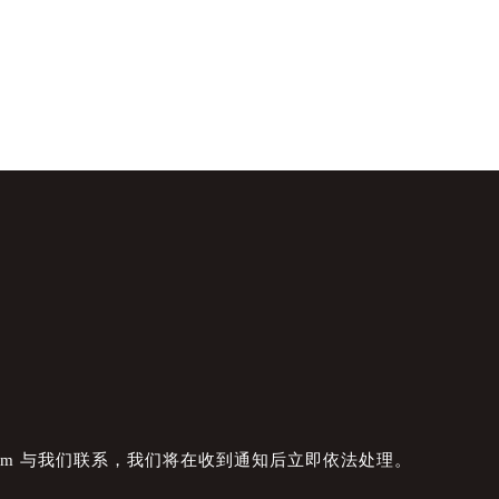
com 与我们联系，我们将在收到通知后立即依法处理。