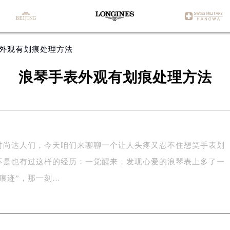
表外观有划痕处理方法
浪琴手表外观有划痕处理方法
时尚达人们，今天咱们来聊聊一个让人头疼又忍不住想笑手表划
不是也有过这样的经历：一觉醒来，发现心爱的浪琴表上多了一
的痕迹”，那一刻…