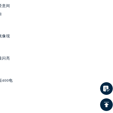
经意间
自
就像现
最闪亮
400电