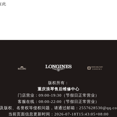
在此
版权所有：
重庆浪琴售后维修中心
门店营业：09:00-19:30（节假日正常营业）
客服在线：08:00-22:00（节假日正常营业）
权、名誉权等侵权问题，请通过邮箱：2557628530@qq.
当前页面信息更新时间：2026-07-18T15:43:05+08:00