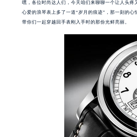
嘿，各位时尚达人们，今天咱们来聊聊一个让人头疼
心爱的浪琴表上多了一道“岁月的痕迹”，那一刻的心
带你们一起穿越回手表刚入手时的那份光鲜亮丽。