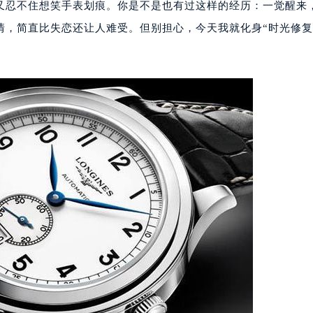
又忍不住想笑手表划痕。你是不是也有过这样的经历：一觉醒来
情，简直比失恋还让人难受。但别担心，今天我就化身“时光修复