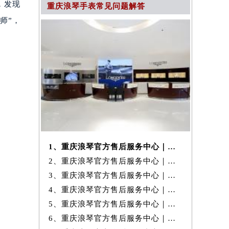
，发现
重庆浪琴手表常见问题解答
师”，
1、重庆浪琴官方售后服务中心｜维修地址与客服电话权威信息公示（2026年
2、重庆浪琴官方售后服务中心｜最新地址及官方客服热线权威信息公示（20
3、重庆浪琴官方售后服务中心｜网点地址与官方售后电话权威信息公示（20
4、重庆浪琴官方售后服务中心｜热线电话及网点地址权威信息公示（2026年
5、重庆浪琴官方售后服务中心｜全新官方地址与24小时热线权威信息公示
6、重庆浪琴官方售后服务中心｜最新维修地址与官方电话权威信息公示（20