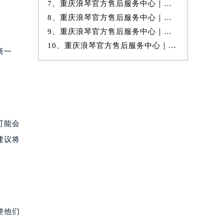
7、重庆浪琴官方售后服务中心｜最新地址与官方维修热线权威信息公示（20
8、重庆浪琴官方售后服务中心｜最新电话和官方售后热线权威信息公示（20
9、重庆浪琴官方售后服务中心｜最新热线和全部维修地址权威信息公示（20
10、重庆浪琴官方售后服务中心｜服务电话及详细地址权威信息公示（2026年
断一
可能会
建议将
整他们