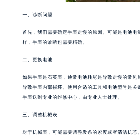
一、诊断问题
首先，我们需要确定手表走慢的原因。可能是电池电
样，手表的诊断也需要精确。
二、更换电池
如果手表是石英表，通常电池耗尽是导致走慢的常见
导致手表内部损坏。使用合适的工具和电池型号是关
手表送到专业的维修中心，由专业人士处理。
三、调整机械表
对于机械表，可能需要调整发条的紧度或者清洁机芯