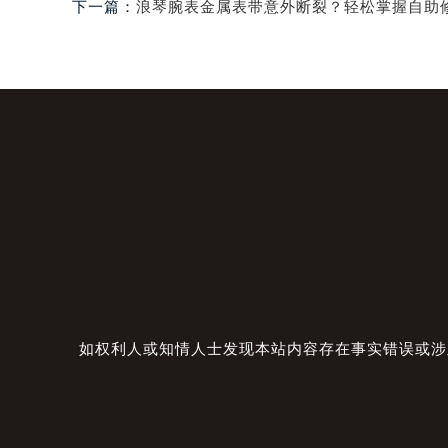
下一篇：
浪琴腕表金属表带意外断裂？轻松掌握自助
如权利人或知情人士发现本站内容存在事实错误或涉及版