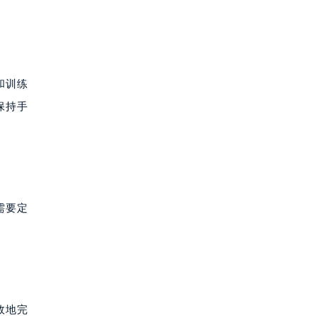
和训练
保持手
需要定
效地完