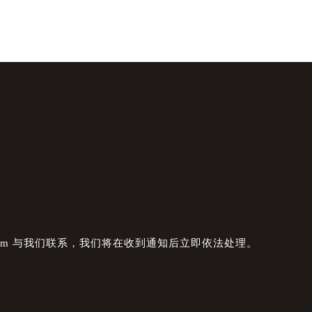
com 与我们联系，我们将在收到通知后立即依法处理。