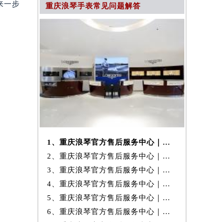
来一步
重庆浪琴手表常见问题解答
1、重庆浪琴官方售后服务中心｜维修地址与客服电话权威信息公示（2026年
2、重庆浪琴官方售后服务中心｜最新地址及官方客服热线权威信息公示（20
3、重庆浪琴官方售后服务中心｜网点地址与官方售后电话权威信息公示（20
4、重庆浪琴官方售后服务中心｜热线电话及网点地址权威信息公示（2026年
5、重庆浪琴官方售后服务中心｜全新官方地址与24小时热线权威信息公示
6、重庆浪琴官方售后服务中心｜最新维修地址与官方电话权威信息公示（20