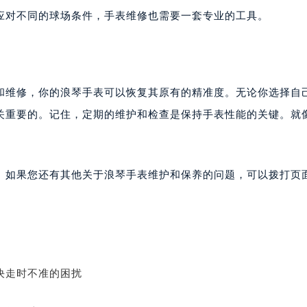
应对不同的球场条件，手表维修也需要一套专业的工具。
和维修，你的浪琴手表可以恢复其原有的精准度。无论你选择自
关重要的。记住，定期的维护和检查是保持手表性能的关键。就
。如果您还有其他关于浪琴手表维护和保养的问题，可以拨打页面
决走时不准的困扰