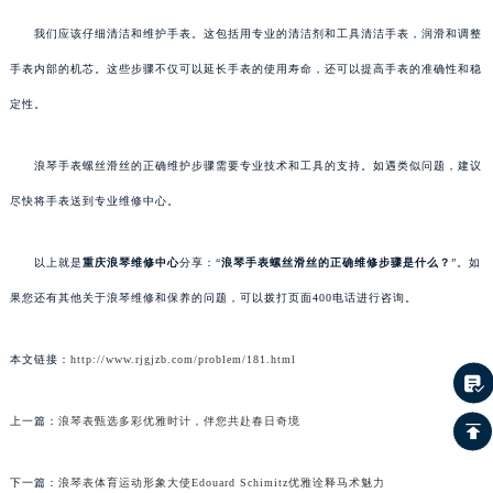
我们应该仔细清洁和维护手表。这包括用专业的清洁剂和工具清洁手表，润滑和调整
手表内部的机芯。这些步骤不仅可以延长手表的使用寿命，还可以提高手表的准确性和稳
定性。
浪琴手表螺丝滑丝的正确维护步骤需要专业技术和工具的支持。如遇类似问题，建议
尽快将手表送到专业维修中心。
以上就是
重庆浪琴维修中心
分享：“
浪琴手表螺丝滑丝的正确维修步骤是什么？
”。如
果您还有其他关于浪琴维修和保养的问题，可以拨打页面400电话进行咨询。
本文链接：
http://www.rjgjzb.com/problem/181.html
上一篇：
浪琴表甄选多彩优雅时计，伴您共赴春日奇境
下一篇：
浪琴表体育运动形象大使Edouard Schimitz优雅诠释马术魅力