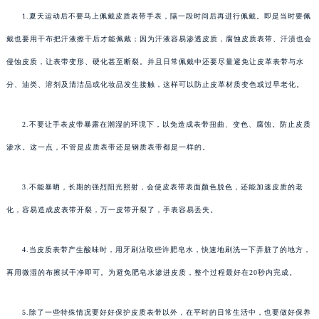
1.夏天运动后不要马上佩戴皮质表带手表，隔一段时间后再进行佩戴。即是当时要佩
戴也要用干布把汗液擦干后才能佩戴；因为汗液容易渗透皮质，腐蚀皮质表带、汗渍也会
侵蚀皮质，让表带变形、硬化甚至断裂。并且日常佩戴中还要尽量避免让皮革表带与水
分、油类、溶剂及清洁品或化妆品发生接触，这样可以防止皮革材质变色或过早老化。
2.不要让手表皮带暴露在潮湿的环境下，以免造成表带扭曲、变色、腐蚀。防止皮质
渗水。这一点，不管是皮质表带还是钢质表带都是一样的。
3.不能暴晒，长期的强烈阳光照射，会使皮表带表面颜色脱色，还能加速皮质的老
化，容易造成皮表带开裂，万一皮带开裂了，手表容易丢失。
4.当皮质表带产生酸味时，用牙刷沾取些许肥皂水，快速地刷洗一下弄脏了的地方，
再用微湿的布擦拭干净即可。为避免肥皂水渗进皮质，整个过程最好在20秒内完成。
5.除了一些特殊情况要好好保护皮质表带以外，在平时的日常生活中，也要做好保养