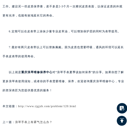
工作。建议买一些皮质保养膏，差不多是2-3个月一次擦拭皮质表面，以保证皮质的外观
更有光泽，也能有效地延长它的寿命。
6.定期可以在皮表带上涂抹少量专业皮革油，可以增加保护层的同时为表带提亮。
7.最好有两只皮表带以上可以替换佩戴。因为皮质也需要呼吸，通风的环境可以延长
手表皮表带的使用寿命。
以上就是
重庆浪琴维修保养中心
对“浪琴手表夏季该如何保养”的分享。如果你想了解
更多浪琴表使用须知，或者你的手表需要维修、保养，欢迎咨询重庆浪琴维修中心，专业
的资深表匠为您提供最优质的服务！
本文链接：
http://www.rjgjzb.com/problem/120.html
上一篇：
浪琴手表上有雾气怎么办？